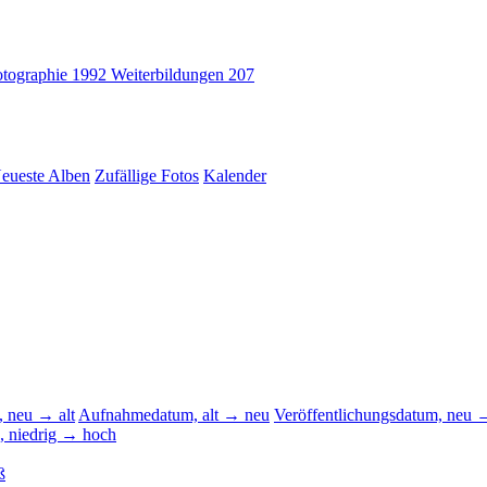
tographie
1992
Weiterbildungen
207
eueste Alben
Zufällige Fotos
Kalender
 neu → alt
Aufnahmedatum, alt → neu
Veröffentlichungsdatum, neu →
, niedrig → hoch
ß