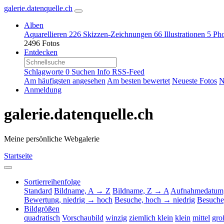
galerie.datenquelle.ch
Alben
Aquarellieren
226
Skizzen-Zeichnungen
66
Illustrationen
5
Pho
2496 Fotos
Entdecken
Schlagworte
0
Suchen
Info
RSS-Feed
Am häufigsten angesehen
Am besten bewertet
Neueste Fotos
N
Anmeldung
galerie.datenquelle.ch
Meine persönliche Webgalerie
Startseite
Sortierreihenfolge
Standard
Bildname, A → Z
Bildname, Z → A
Aufnahmedatum,
Bewertung, niedrig → hoch
Besuche, hoch → niedrig
Besuche
Bildgrößen
quadratisch
Vorschaubild
winzig
ziemlich klein
klein
mittel
gro