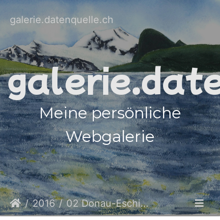
galerie.datenquelle.ch
galerie.dat
Meine persönliche
Webgalerie
2016
02 Donau-Eschingen